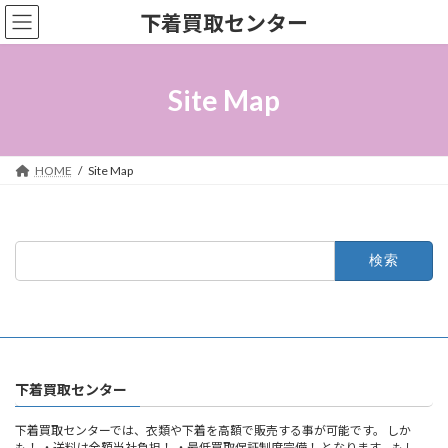
コ
ナ
下着買取センター
ン
ビ
テ
ゲ
ン
ー
ツ
シ
Site Map
へ
ョ
ス
ン
キ
に
ッ
移
HOME
Site Map
プ
動
検
索:
下着買取センター
下着買取センターでは、衣類や下着を高額で販売する事が可能です。 しか
も！ ・送料は全額当社負担！ ・最低買取保証制度完備！ となります。もし、